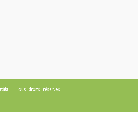
tiés
- Tous droits réservés -